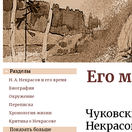
Его м
Разделы
Н. А. Некрасов и его время
Биография
Окружение
Переписка
Чуковск
Хронология жизни
Критика о Некрасове
Некрасо
Показать больше