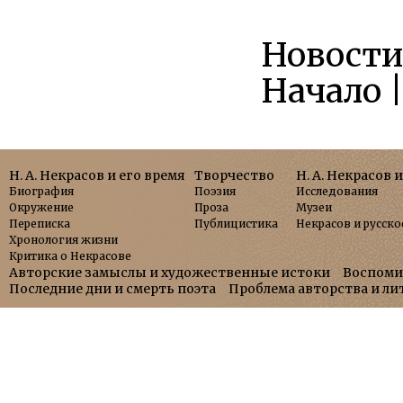
Новости 
Начало |
Н. А. Некрасов и его время
Творчество
Н. А. Некрасов 
Биография
Поэзия
Исследования
Окружение
Проза
Музеи
Переписка
Публицистика
Некрасов и русско
Хронология жизни
Критика о Некрасове
Авторские замыслы и художественные истоки
Воспоми
Последние дни и смерть поэта
Проблема авторства и л