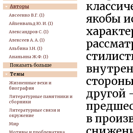
классич
Авторы
якобы и
Авсеенко В.Г. (1)
Айхенвальд Ю. И. (1)
характе
Александров С. (1)
рассмат
Алексеев А. А. (1)
Альбина 3.Н. (1)
стилист
Ананьина Ж.Ф. (1)
внутрен
Показать больше
Темы
стороны
Жизненные вехи и
биография
другой 
Литературные памятники и
сборники
предшес
Литературные связи и
в произ
окружение
Мир
снижени
Мотивы и проблематика