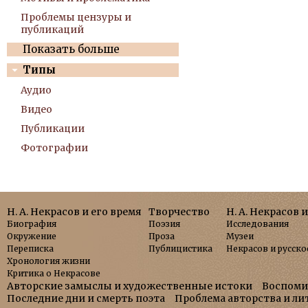
Проблемы цензуры и
публикаций
Показать больше
Типы
Аудио
Видео
Публикации
Фотографии
Н. А. Некрасов и его время
Творчество
Н. А. Некрасов 
Биография
Поэзия
Исследования
Окружение
Проза
Музеи
Переписка
Публицистика
Некрасов и русско
Хронология жизни
Критика о Некрасове
Авторские замыслы и художественные истоки
Воспоми
Последние дни и смерть поэта
Проблема авторства и л