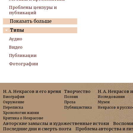
Проблемы цензуры и
публикаций
Показать больше
Типы
Аудио
Видео
Публикации
Фотографии
Н. А. Некрасов и его время
Творчество
Н. А. Некрасов 
Биография
Поэзия
Исследования
Окружение
Проза
Музеи
Переписка
Публицистика
Некрасов и русско
Хронология жизни
Критика о Некрасове
Авторские замыслы и художественные истоки
Воспоми
Последние дни и смерть поэта
Проблема авторства и л