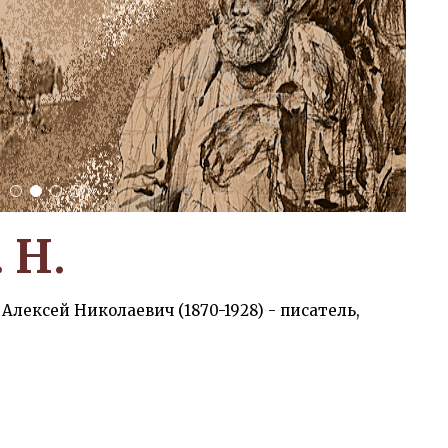
1
2
3
4
 Н.
лексей Николаевич (1870-1928) - писатель,