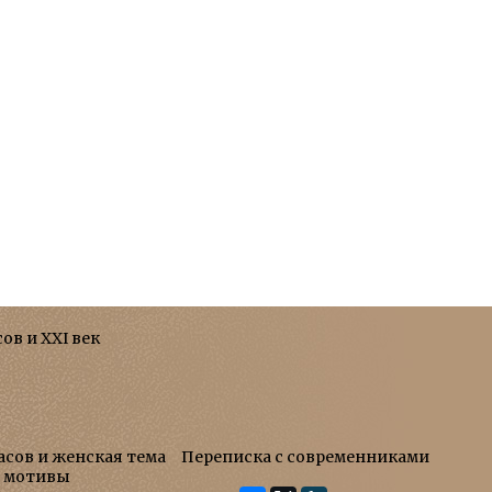
сов и XXI век
асов и женская тема
Переписка с современниками
е мотивы