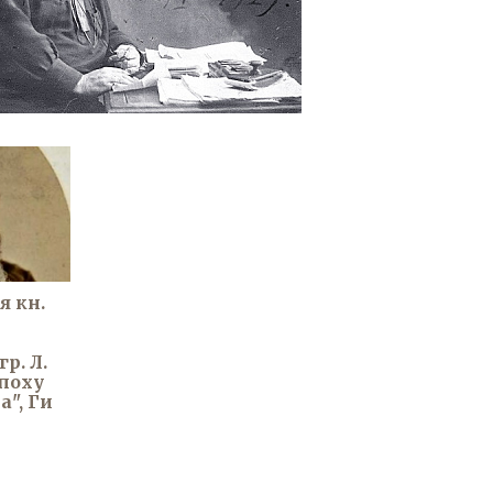
 кн.
р. Л.
эпоху
", Ги