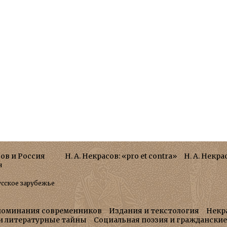
сов и Россия
Н. А. Некрасов: «pro et contra»
Н. А. Некра
я
усское зарубежье
поминания современников
Издания и текстология
Некр
 и литературные тайны
Социальная поэзия и граждански