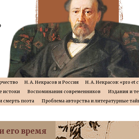
рчество
Н. А. Некрасов и Россия
Н. А. Некрасов: «pro et 
е истоки
Воспоминания современников
Издания и т
и смерть поэта
Проблема авторства и литературные та