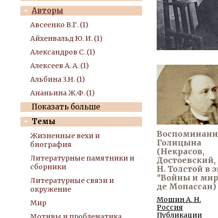
Авторы
Авсеенко В.Г. (1)
Айхенвальд Ю. И. (1)
Александров С. (1)
Алексеев А. А. (1)
Альбина 3.Н. (1)
Ананьина Ж.Ф. (1)
Показать больше
Темы
Воспоминания
Жизненные вехи и
Голицына
биография
(Некрасов,
Литературные памятники и
Достоевский, г
сборники
Н. Толстой в 
"Войны и мира
Литературные связи и
де Мопассан)
окружение
Мошин А. Н.
Мир
Россия
Публикации
Мотивы и проблематика