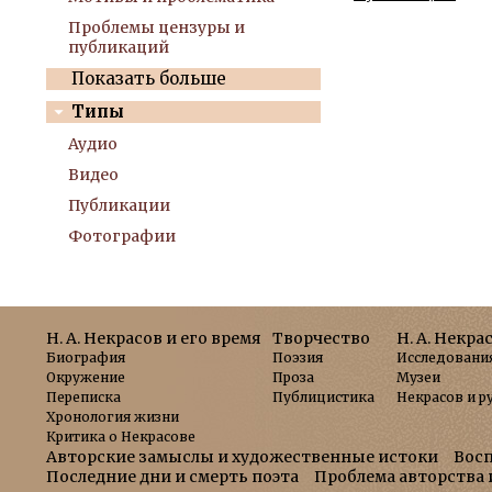
Проблемы цензуры и
публикаций
Показать больше
Типы
Аудио
Видео
Публикации
Фотографии
Н. А. Некрасов и его время
Творчество
Н. А. Некра
Биография
Поэзия
Исследовани
Окружение
Проза
Музеи
Переписка
Публицистика
Некрасов и р
Хронология жизни
Критика о Некрасове
Авторские замыслы и художественные истоки
Вос
Последние дни и смерть поэта
Проблема авторства