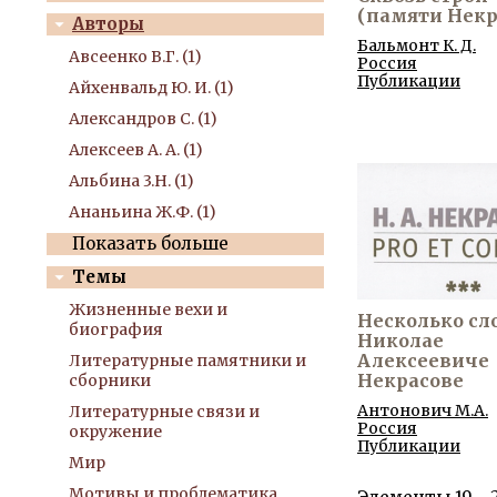
(памяти Некр
Авторы
Бальмонт К. Д.
Авсеенко В.Г. (1)
Россия
Публикации
Айхенвальд Ю. И. (1)
Александров С. (1)
Алексеев А. А. (1)
Альбина 3.Н. (1)
Ананьина Ж.Ф. (1)
Показать больше
Темы
Жизненные вехи и
Несколько сло
биография
Николае
Алексеевиче
Литературные памятники и
Некрасове
сборники
Антонович М.А.
Литературные связи и
Россия
окружение
Публикации
Мир
Мотивы и проблематика