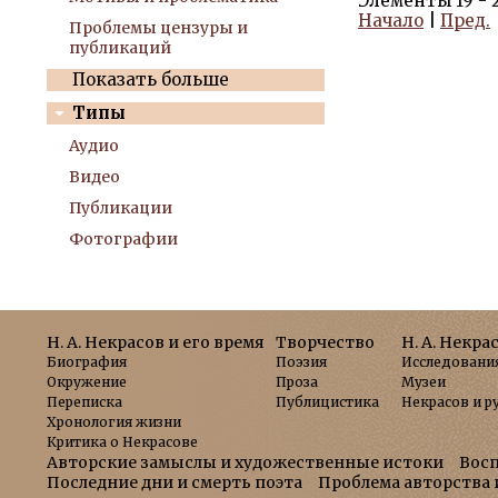
Элементы 19 - 2
Начало
|
Пред.
Проблемы цензуры и
публикаций
Показать больше
Типы
Аудио
Видео
Публикации
Фотографии
Н. А. Некрасов и его время
Творчество
Н. А. Некра
Биография
Поэзия
Исследовани
Окружение
Проза
Музеи
Переписка
Публицистика
Некрасов и р
Хронология жизни
Критика о Некрасове
Авторские замыслы и художественные истоки
Вос
Последние дни и смерть поэта
Проблема авторства