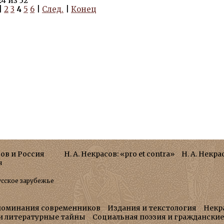
4 из 32
|
2
3
4
5
6
|
След.
|
Конец
сов и Россия
Н. А. Некрасов: «pro et contra»
Н. А. Некра
я
усское зарубежье
поминания современников
Издания и текстология
Некр
 и литературные тайны
Социальная поэзия и граждански