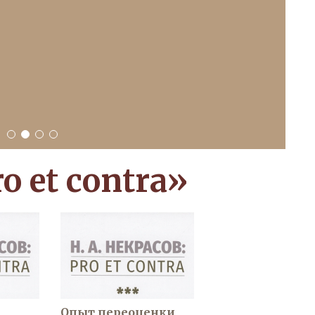
1
2
3
4
o et contra»
Опыт переоценки