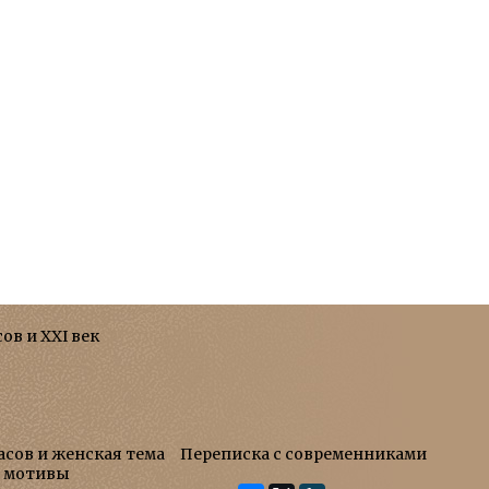
сов и XXI век
асов и женская тема
Переписка с современниками
е мотивы