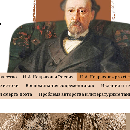
рчество
Н. А. Некрасов и Россия
Н. А. Некрасов: «pro et 
е истоки
Воспоминания современников
Издания и т
и смерть поэта
Проблема авторства и литературные та