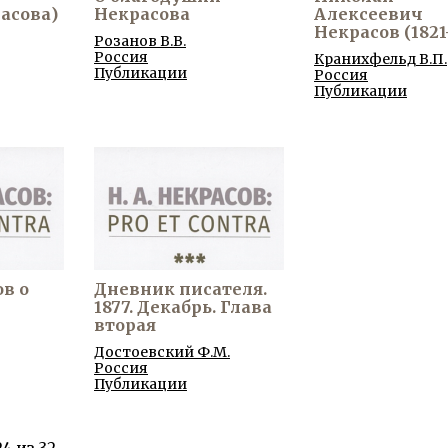
асова)
Некрасова
Алексеевич
Некрасов (1821
Розанов В.В.
Россия
Кранихфельд В.П.
Публикации
Россия
Публикации
в о
Дневник писателя.
1877. Декабрь. Глава
вторая
Достоевский Ф.М.
Россия
Публикации