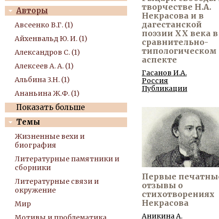
творчестве Н.А.
Авторы
Некрасова и в
дагестанской
Авсеенко В.Г. (1)
поэзии XX века в
Айхенвальд Ю. И. (1)
сравнительно-
типологическом
Александров С. (1)
аспекте
Алексеев А. А. (1)
Гасанов И.А.
Альбина 3.Н. (1)
Россия
Публикации
Ананьина Ж.Ф. (1)
Показать больше
Темы
Жизненные вехи и
биография
Литературные памятники и
сборники
Первые печатны
Литературные связи и
отзывы о
окружение
стихотворениях
Некрасова
Мир
Аникина А.
Мотивы и проблематика