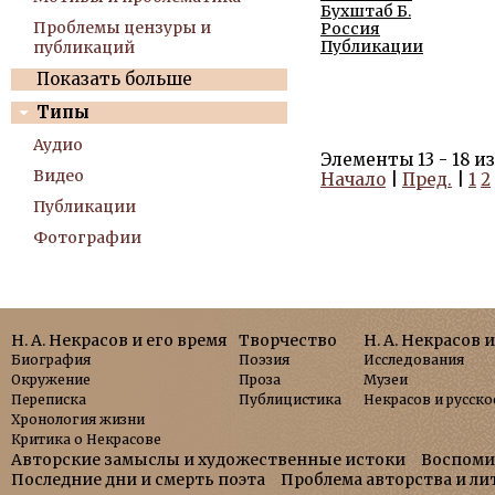
Бухштаб Б.
Проблемы цензуры и
Россия
Публикации
публикаций
Показать больше
Типы
Аудио
Элементы 13 - 18 из
Видео
Начало
|
Пред.
|
1
2
Публикации
Фотографии
Н. А. Некрасов и его время
Творчество
Н. А. Некрасов 
Биография
Поэзия
Исследования
Окружение
Проза
Музеи
Переписка
Публицистика
Некрасов и русско
Хронология жизни
Критика о Некрасове
Авторские замыслы и художественные истоки
Воспоми
Последние дни и смерть поэта
Проблема авторства и л