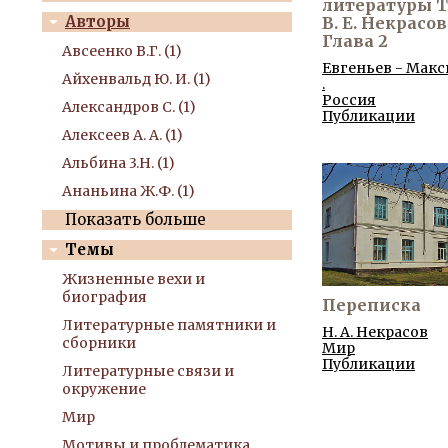
литературы Т. 
Авторы
В. Е. Некрасов 
Глава 2
Авсеенко В.Г. (1)
Евгеньев - Макс
Айхенвальд Ю. И. (1)
.
Россия
Александров С. (1)
Публикации
Алексеев А. А. (1)
Альбина 3.Н. (1)
Ананьина Ж.Ф. (1)
Показать больше
Темы
Жизненные вехи и
биография
Переписка
Литературные памятники и
Н. А. Некрасов
сборники
Мир
Публикации
Литературные связи и
окружение
Мир
Мотивы и проблематика