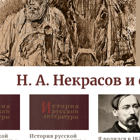
Н. А. Некрасов и
кой
История русской
Я родился в 18