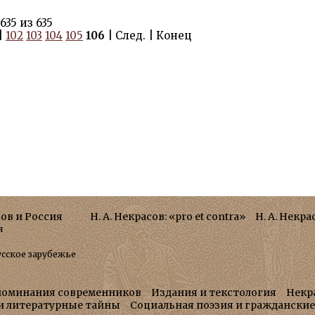
635 из 635
|
102
103
104
105
106
| След. | Конец
сов и Россия
Н. А. Некрасов: «pro et contra»
Н. А. Некра
я
усское зарубежье
поминания современников
Издания и текстология
Некр
 и литературные тайны
Социальная поэзия и граждански