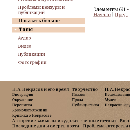
Проблемы цензуры и
Элементы 631 - 
публикаций
Начало
|
Пред.
Показать больше
Типы
Аудио
Видео
Публикации
Фотографии
Н. А. Некрасов и его время
Творчество
Н. А. Некра
Биография
Поэзия
Исследовани
Окружение
Проза
Музеи
Переписка
Публицистика
Некрасов и р
Хронология жизни
Критика о Некрасове
Авторские замыслы и художественные истоки
Вос
Последние дни и смерть поэта
Проблема авторства