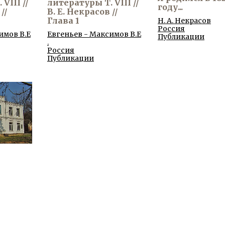
VIII //
литературы Т. VIII //
году...
//
В. Е. Некрасов //
Глава 1
Н. А. Некрасов
Россия
имов В.Е
Евгеньев - Максимов В.Е
Публикации
.
Россия
Публикации