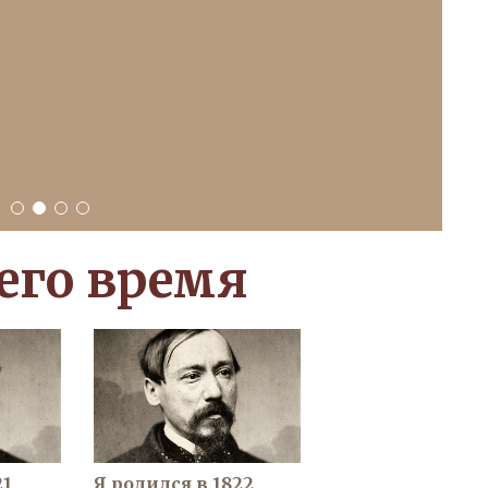
1
2
3
4
 его время
21
Я родился в 1822