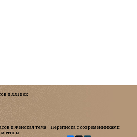
сов и XXI век
асов и женская тема
Переписка с современниками
е мотивы