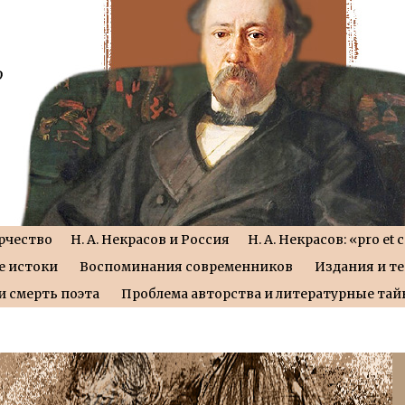
рчество
Н. А. Некрасов и Россия
Н. А. Некрасов: «pro et 
е истоки
Воспоминания современников
Издания и т
и смерть поэта
Проблема авторства и литературные та